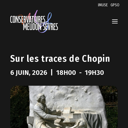
IMUSE
GPSO
LES CONSERVATOIRES
Sur les traces de Chopin
MUSIQUE
6 JUIN, 2026
|
18H00
-
19H30
DANSE
THÉÂTRE
SAISON 2025-2026
EAC
ACCESSIBILITÉ ET INCLUSION