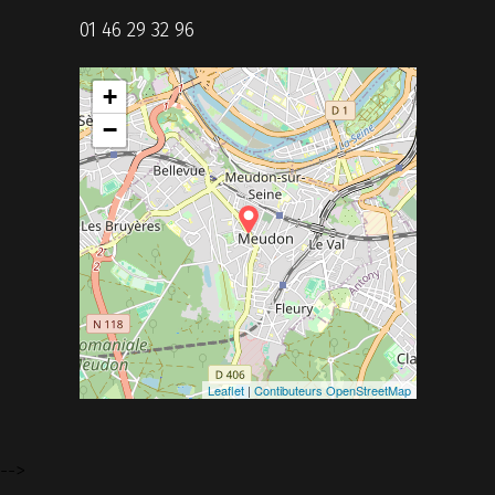
01 46 29 32 96
+
−
Leaflet
|
Contibuteurs OpenStreetMap
-->