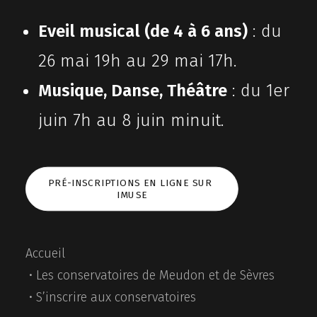
Eveil musical (de 4 à 6 ans)
: du
26 mai 19h au 29 mai 17h.
CONTACT
Musique, Danse, Théâtre
: du 1er
RECHERCHE
juin 7h au 8 juin minuit.
PRÉ-INSCRIPTIONS EN LIGNE SUR 
IMUSE
Accueil
Les conservatoires de Meudon et de Sèvres
S’inscrire aux conservatoires