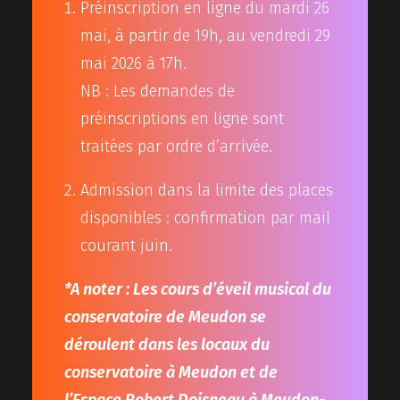
Préinscription en ligne du mardi 26
mai, à partir de 19h, au vendredi 29
mai 2026 à 17h.
NB : Les demandes de
préinscriptions en ligne sont
traitées par ordre d’arrivée.
Admission dans la limite des places
disponibles : confirmation par mail
courant juin.
*A noter : Les cours d’éveil musical du
conservatoire de Meudon se
déroulent dans les locaux du
conservatoire à Meudon et de