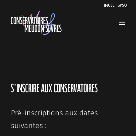
IMUSE
GPSO
LES CONSERVATOIRES
MUSIQUE
DANSE
S'inscrire aux conservatoires
THÉÂTRE
SAISON 2025-2026
Pré-inscriptions
aux dates
EAC
suivantes :
ACCESSIBILITÉ ET INCLUSION